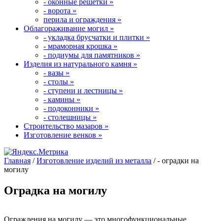
- оконные решётки
»
- ворота
»
перила и ограждения
»
Облагораживание могил
»
- укладка брусчатки и плитки
»
- мраморная крошка
»
- подиумы для памятников
»
Изделия из натурального камня
»
- вазы
»
- столы
»
- ступени и лестницы
»
- камины
»
- подоконники
»
- столешницы
»
Строительство мазаров
»
Изготовление венков
»
Главная
/
Изготовление изделий из металла
/
- оградки на
могилу
Оградка на могилу
Ограждения на могилу — это многофункциональные