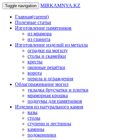
MIRKAMNYA.KZ
Toggle navigation
Главная
(current)
Полезные статьи
Изготовление памятников
из мрамора
из гранита
Изготовление изделий из металла
оградки на могилу
столы и скамейки
кресты
оконные решётки
ворота
перила и ограждения
Облагораживание могил
укладка брусчатки и плитки
мраморная крошка
подиумы для памятников
Изделия из натурального камня
вазы
столы
ступени и лестницы
камины
подоконники